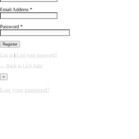
Email Address *
Password *
Log in
|
Lost your password?
← Back to Lich Subs
×
Lost your password?
Please enter your username or email address. You will receive a link to
Username or Email Address