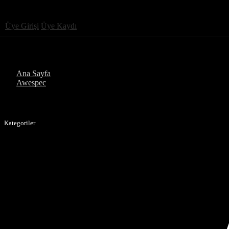
Üye Girişi
Üye Kaydı
Ana Sayfa
Awespec
Kategoriler