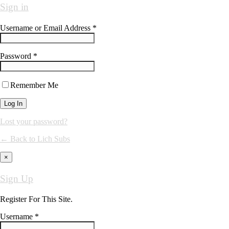
Sign in
Username or Email Address *
Password *
Remember Me
Lost your password?
← Back to Lich Subs
×
Sign Up
Register For This Site.
Username *