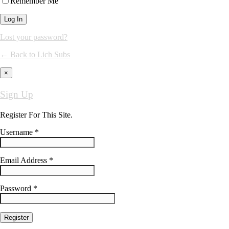
Remember Me
Lost your password?
← Back to Lich Subs
×
Sign Up
Register For This Site.
Username *
Email Address *
Password *