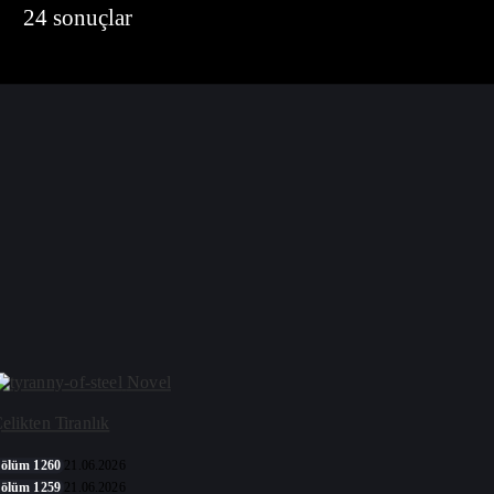
24 sonuçlar
der by
Novel
elikten Tiranlık
ölüm 1260
21.06.2026
ölüm 1259
21.06.2026