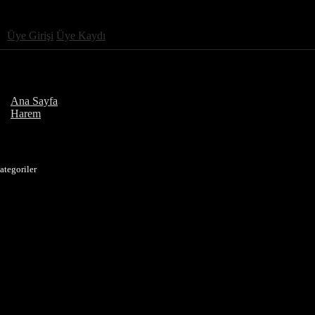
Üye Girişi
Üye Kaydı
Ana Sayfa
Harem
ategoriler