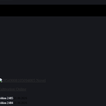
Novel
ultivation Online
ölüm 2485
21.06.2026
ölüm 2484
21.06.2026