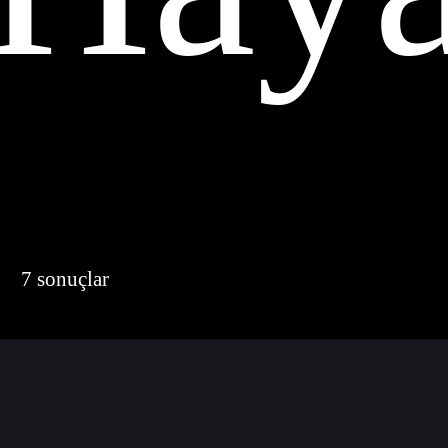
7 sonuçlar
der by