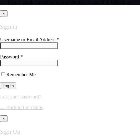
n dünyalar yaratır ve dünyalar yok ederim. - Lelouch vi Britannia
×
Sign in
Username or Email Address *
Password *
Remember Me
Lost your password?
← Back to Lich Subs
×
Sign Up