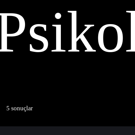
Psiko
5 sonuçlar
der by