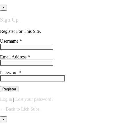
×
Sign Up
Register For This Site.
Username *
Email Address *
Password *
Log in
|
Lost your password?
← Back to Lich Subs
×