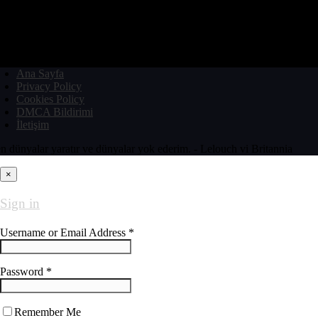
Ana Sayfa
Privacy Policy
Cookies Policy
DMCA Bildirimi
İletişim
n dünyalar yaratır ve dünyalar yok ederim. - Lelouch vi Britannia
×
Sign in
Username or Email Address *
Password *
Remember Me