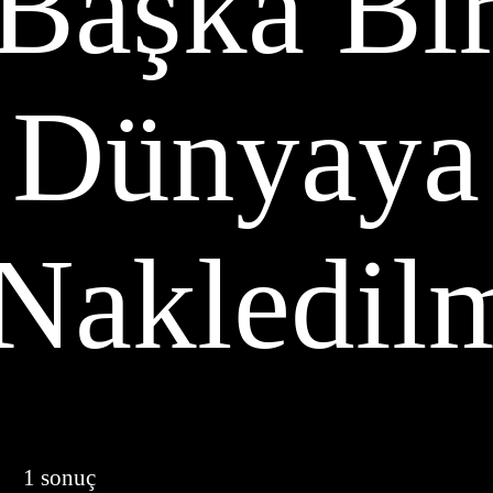
Başka Bi
Dünyaya
Nakledil
1 sonuç