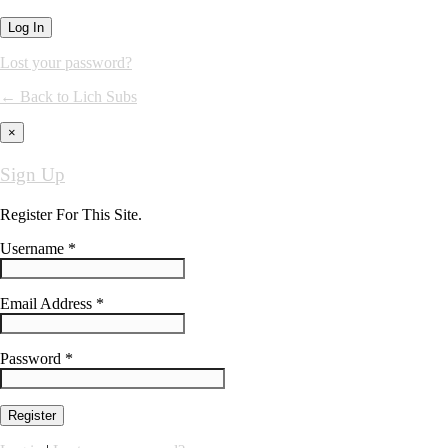
Lost your password?
← Back to Lich Subs
×
Sign Up
Register For This Site.
Username *
Email Address *
Password *