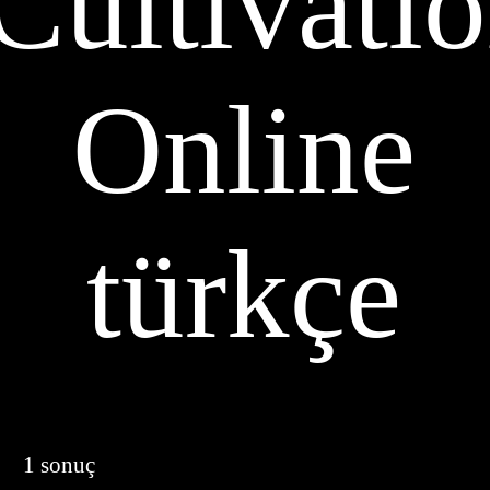
Cultivati
Online
türkçe
1 sonuç
der by