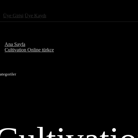
Üye Girişi
Üye Kaydı
Ana Sayfa
Cultivation Online türkçe
ategoriler