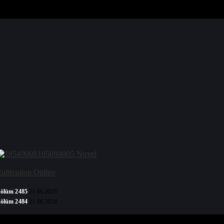
Novel
ultivation Online
ölüm 2485
21.06.2026
ölüm 2484
21.06.2026