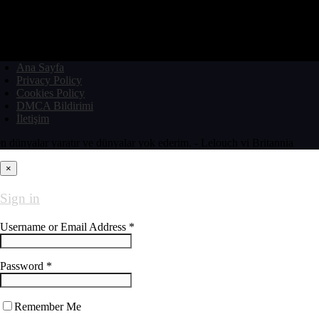
Ana Sayfa
Privacy Policy
Cookies Policy
DMCA Bildirimi
İletişim
n dünyalar yaratır ve dünyalar yok ederim. - Lelouch vi Britannia
×
Sign in
Username or Email Address *
Password *
Remember Me