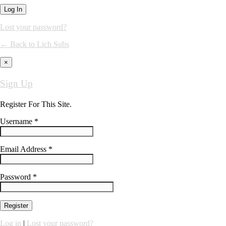
Lost your password?
← Back to Lich Subs
×
Sign Up
Register For This Site.
Username *
Email Address *
Password *
Log in
|
Lost your password?