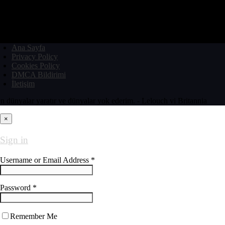
Ana Sayfa
Privacy Policy
Cookies Policy
DMCA Bildirimi
İletişim
n dünyalar yaratır ve dünyalar yok ederim. - Lelouch vi Britannia
×
Sign in
Username or Email Address *
Password *
Remember Me