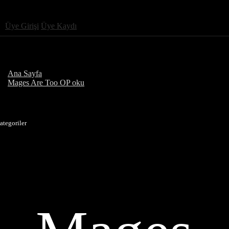
Üye Girişi
Üye Kaydı
Ana Sayfa
Mages Are Too OP oku
ategoriler