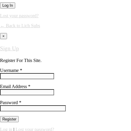
Lost your password?
← Back to Lich Subs
×
Sign Up
Register For This Site.
Username *
Email Address *
Password *
Log in
|
Lost your password?