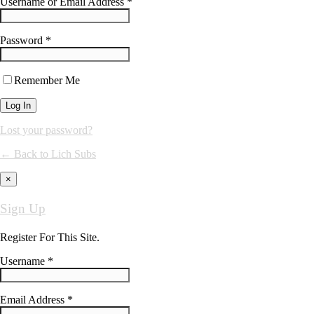
Username or Email Address *
Password *
Remember Me
Lost your password?
← Back to Lich Subs
×
Sign Up
Register For This Site.
Username *
Email Address *