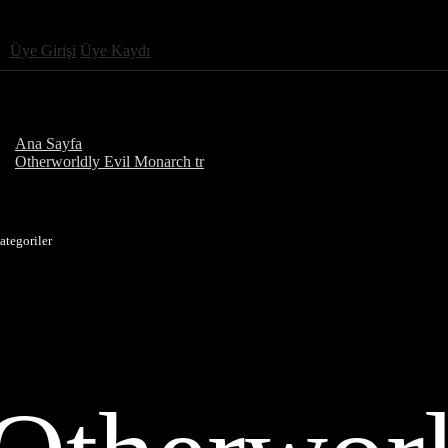
Üye Girişi
Üye Kaydı
Ana Sayfa
Otherworldly Evil Monarch tr
ategoriler