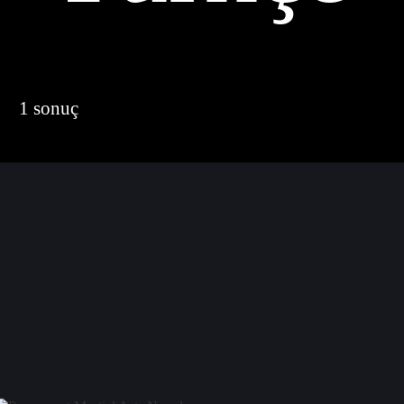
1 sonuç
der by