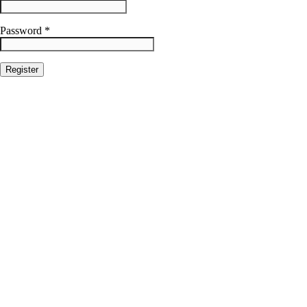
Password *
Log in
|
Lost your password?
← Back to Lich Subs
×
Lost your password?
Please enter your username or email address. You will receive a link to
create a new password via email.
Username or Email Address
← Back to Lich Subs