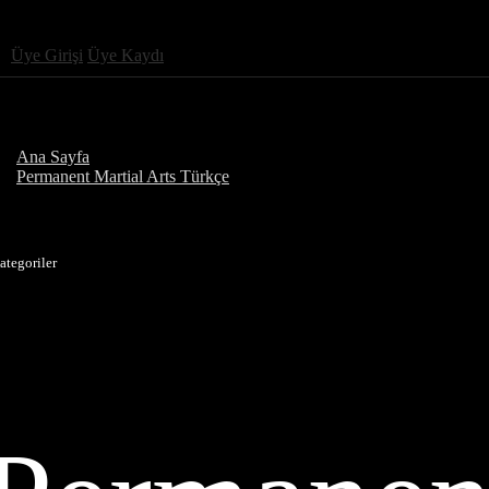
Üye Girişi
Üye Kaydı
Ana Sayfa
Permanent Martial Arts Türkçe
ategoriler