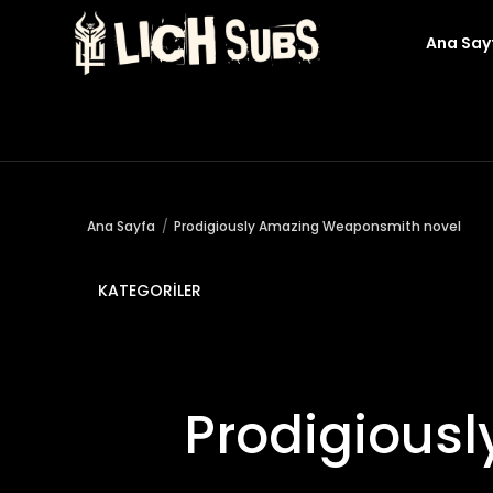
Ana Say
Ana Sayfa
Prodigiously Amazing Weaponsmith novel
KATEGORILER
Prodigious