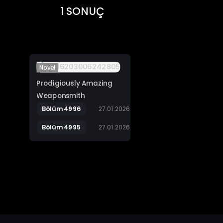
1 SONUÇ
Novel
Prodigiously Amazing
Weaponsmith
Bölüm 4996
27.01.2026
Bölüm 4995
27.01.2026