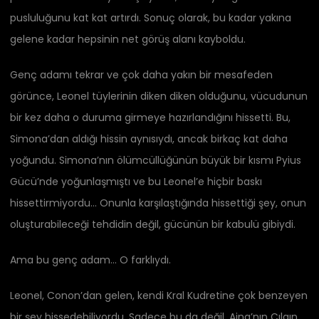
pusluluğunu kat kat artırdı. Sonuç olarak, bu kadar yakına
gelene kadar hepsinin net görüş alanı kayboldu.
Genç adamı tekrar ve çok daha yakın bir mesafeden
görünce, Leonel tüylerinin diken diken olduğunu, vücudunun
bir kez daha o duruma girmeye hazırlandığını hissetti. Bu,
Simona’dan aldığı hissin aynısıydı, ancak birkaç kat daha
yoğundu. Simona’nın ölümcüllüğünün büyük bir kısmı Pyius
Gücü’nde yoğunlaşmıştı ve bu Leonel’e hiçbir baskı
hissettirmiyordu… Onunla karşılaştığında hissettiği şey, onun
oluşturabileceği tehdidin değil, gücünün bir kabulü gibiydi.
Ama bu genç adam… O farklıydı.
Leonel, Conon’dan gelen, kendi Kral Kudretine çok benzeyen
bir şey hissedebiliyordu. Sadece bu da değil, Aina’nın Çılgın