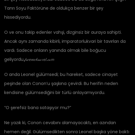
Tanrı Soyu Faktörüne de oldukça benzer bir şey
hissediyordu.
O ve onu takip edenler vahşi, dizginsiz bir auraya sahipti.
Ancak aynı zamanda kibirli, imparatorlukvari bir tavırları da
vardı. Sadece onların yanında olmak bile boğucu
geliyordu.𝒻𝓇𝑒𝘦𝘸𝑒𝒷𝓃ℴ𝑣𝘦𝑙.𝒸ℴ𝘮
O anda Leonel gülümsedi; bu hareket, sadece cinayet
peşinde olan Conon’u şaşkına çevirdi. Bu herifin neden
kendisine gülümsediğini bir türlü anlayamıyordu.
“O şerefsiz bana sataşıyor mu?”
Ne yazık ki, Conon cevabını alamayacaktı, en azından
hemen değil. Gülümsedikten sonra Leonel başka yöne baktı