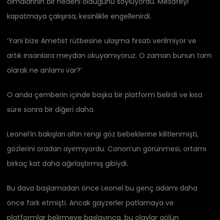
olmalarının bir nedeni olduğunu söylüyordu. Mesafeyi
kapatmaya çalışırsa, kesinlikle engellenirdi.
‘Yani bize Ametist rütbesine ulaşma fırsatı verilmiyor ve
artık insanlara meydan okuyamıyoruz. O zaman bunun tam
olarak ne anlamı var?’
O anda çemberin içinde başka bir platform belirdi ve kısa
süre sonra bir diğeri daha.
Leonel’in bakışları altın rengi göz bebeklerine kilitlenmişti,
gözlerini oradan ayırmıyordu. Conon’un görünmesi, ortamı
birkaç kat daha ağırlaştırmış gibiydi.
Bu dava başlamadan önce Leonel bu genç adamı daha
önce fark etmişti. Ancak gayzerler patlamaya ve
platformlar belirmeye başlayınca, bu olaylar gölün