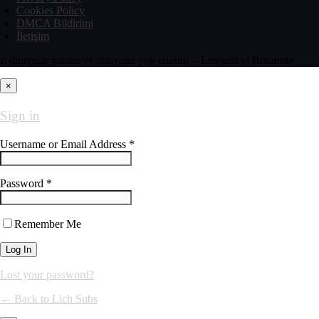
Cookies Policy
DMCA Bildirimi
İletişim
n dünyalar yaratır ve dünyalar yok ederim. - Lelouch vi Britannia
×
Sign in
Username or Email Address *
Password *
Remember Me
Lost your password?
← Back to Lich Subs