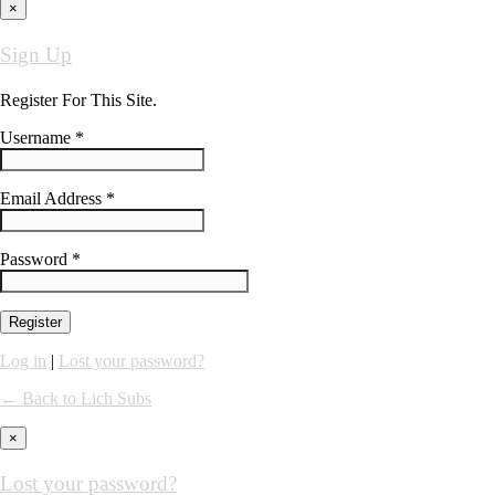
×
Sign Up
Register For This Site.
Username *
Email Address *
Password *
Log in
|
Lost your password?
← Back to Lich Subs
×
Lost your password?