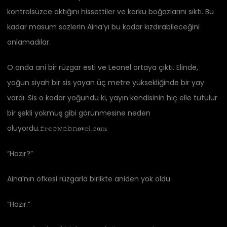
kontrolsüzce aktığını hissettiler ve korku boğazlarını sıktı. Bu
kadar masum sözlerin Aina’yı bu kadar kızdırabileceğini
anlamadılar.
O anda ani bir rüzgar esti ve Leonel ortaya çıktı. Elinde,
yoğun siyah bir sis yayan üç metre yüksekliğinde bir yay
vardı. Sis o kadar yoğundu ki, yayın kendisinin hiç elle tutulur
bir şekli yokmuş gibi görünmesine neden
oluyordu.𝚏𝕣𝕖𝚎𝚠𝚎𝚋𝚗𝐨𝐯𝕖𝕝.𝕔𝐨𝕞
“Hazır?”
Aina’nın öfkesi rüzgarla birlikte aniden yok oldu.
“Hazır.”