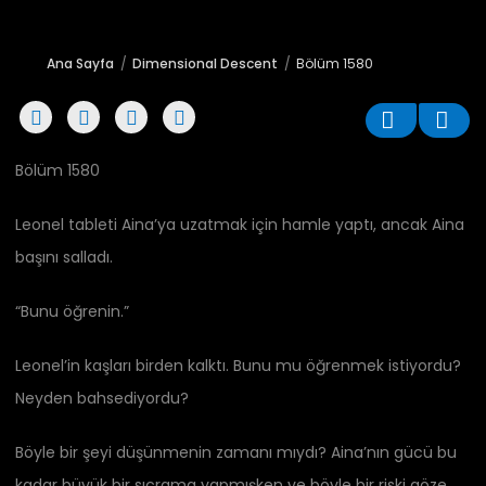
Ana Sayfa
Dimensional Descent
Bölüm 1580
Bölüm 1580
Leonel tableti Aina’ya uzatmak için hamle yaptı, ancak Aina
başını salladı.
“Bunu öğrenin.”
Leonel’in kaşları birden kalktı. Bunu mu öğrenmek istiyordu?
Neyden bahsediyordu?
Böyle bir şeyi düşünmenin zamanı mıydı? Aina’nın gücü bu
kadar büyük bir sıçrama yapmışken ve böyle bir riski göze