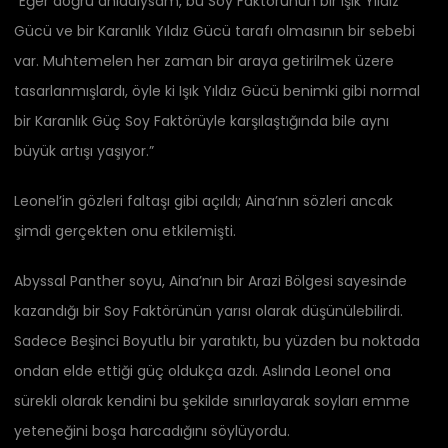
“Eğer doğru anladıysam, bu Soy Faktörünün bir Işık Yıldız
Gücü ve bir Karanlık Yıldız Gücü tarafı olmasının bir sebebi
var. Muhtemelen her zaman bir araya getirilmek üzere
tasarlanmışlardı, öyle ki Işık Yıldız Gücü benimki gibi normal
bir Karanlık Güç Soy Faktörüyle karşılaştığında bile aynı
büyük artışı yaşıyor.”
Leonel’in gözleri faltaşı gibi açıldı; Aina’nın sözleri ancak
şimdi gerçekten onu etkilemişti.
Abyssal Panther soyu, Aina’nın bir Arazi Bölgesi sayesinde
kazandığı bir Soy Faktörünün yarısı olarak düşünülebilirdi.
Sadece Beşinci Boyutlu bir yaratıktı, bu yüzden bu noktada
ondan elde ettiği güç oldukça azdı. Aslında Leonel ona
sürekli olarak kendini bu şekilde sınırlayarak soyları emme
yeteneğini boşa harcadığını söylüyordu.