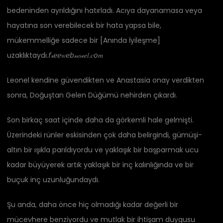
bedeninden ayrıldığını hatırladı. Acıya dayanamasa veya
hayatına son verebilecek bir hata yapsa bile,
mükemmelliğe sadece bir [Anında İyileşme]
uzaklıktaydı.𝘧𝓇ℯℯ𝑤ℯ𝘣𝓃ℴ𝓋𝑒𝑙.𝑐𝘰𝑚
Leonel kendine güvendikten ve Anastasia onay verdikten
sonra, Doğuştan Gelen Düğümü nehirden çıkardı.
Son birkaç saat içinde daha da görkemli hale gelmişti.
Üzerindeki rünler eskisinden çok daha belirgindi, gümüşi-
altın bir ışıkla parıldıyordu ve yaklaşık bir başparmak ucu
kadar büyüyerek artık yaklaşık bir inç kalınlığında ve bir
buçuk inç uzunluğundaydı.
Şu anda, daha önce hiç olmadığı kadar değerli bir
mücevhere benziyordu ve mutlak bir ihtişam duygusu