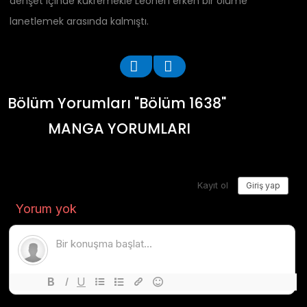
dehşet içinde kükremekle Leonel’i erken bir ölüme
lanetlemek arasında kalmıştı.
Bölüm Yorumları "Bölüm 1638"
MANGA YORUMLARI