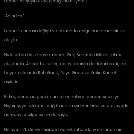
Leonel, bir şeyin eksik olduğunu biliyordu.
‘Anladım.’
Leonel’in aurası değişti ve etrafında dalgalanan mor bir sis
oluştu.
Hızla artan bir ivmeyle, dönen Güç Sanatları ikilisini tekrar
oluşturdu. Ancak bu sefer, kaseyi kanıyla doldururken, içine
büyük miktarda Ruh Gücü, Rüya Gücü ve Kralın Kudreti
aşıladı.
Birkaç deneme gerekti ama Leonel son derece sabırlıydı.
Hiçbir şeyin dikkatini dağıtmasına izin vermedi ve bu sayede
neredeyse bilge birine dönüştü.
Nihayet 121. denemesinde Leonel, ruhunda yankılanan bir