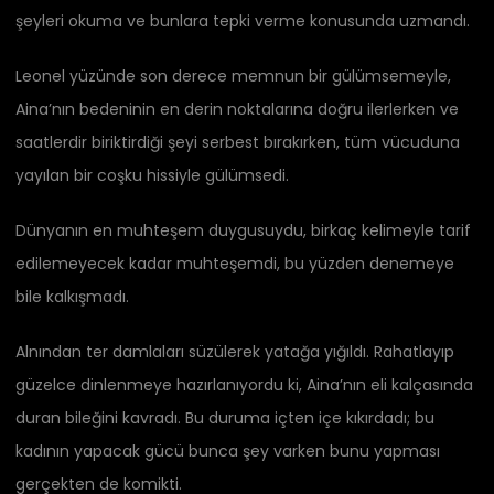
şeyleri okuma ve bunlara tepki verme konusunda uzmandı.
Leonel yüzünde son derece memnun bir gülümsemeyle,
Aina’nın bedeninin en derin noktalarına doğru ilerlerken ve
saatlerdir biriktirdiği şeyi serbest bırakırken, tüm vücuduna
yayılan bir coşku hissiyle gülümsedi.
Dünyanın en muhteşem duygusuydu, birkaç kelimeyle tarif
edilemeyecek kadar muhteşemdi, bu yüzden denemeye
bile kalkışmadı.
Alnından ter damlaları süzülerek yatağa yığıldı. Rahatlayıp
güzelce dinlenmeye hazırlanıyordu ki, Aina’nın eli kalçasında
duran bileğini kavradı. Bu duruma içten içe kıkırdadı; bu
kadının yapacak gücü bunca şey varken bunu yapması
gerçekten de komikti.