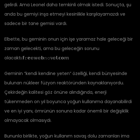
gelirdi. Ama Leonel daha temkinli olmak istedi. Sonuçta, şu
anda bu gemiyi inşa etmeyi kesinlikle karşılayamazdı ve
sadece bir tane gemisi vardı.
Elbette, bu geminin onun için işe yaramaz hale geleceği bir
zaman gelecekti, ama bu geleceğin sorunu
olacaktı.𝗳𝚛𝗲𝕖𝕨𝕖𝗯𝚗𝚘𝕧𝕖𝗹.𝗰𝗼𝕞
Geminin “kendi kendine yeten” özelliği, kendi bünyesinde
bulunan nükleer füzyon reaktöründen kaynaklanıyordu.
Çekirdeğin kalitesi göz önüne alındığında, enerji
tükenmeden on yıl boyunca yoğun kullanıma dayanabilirdi
ve en iyi yanı, ömrünün sonuna kadar önemli bir değişiklik
olmayacak olmasıydı.
Bununla birlikte, yoğun kullanım savaş dolu zamanları ima