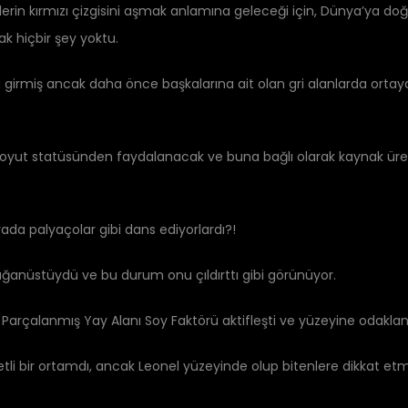
gütlerin kırmızı çizgisini aşmak anlamına geleceği için, Dünya’ya d
k hiçbir şey yoktu.
irmiş ancak daha önce başkalarına ait olan gri alanlarda ortaya 
oyut statüsünden faydalanacak ve buna bağlı olarak kaynak üretece
ada palyaçolar gibi dans ediyorlardı?!
ğanüstüydü ve bu durum onu ​​çıldırttı gibi görünüyor.
i. Parçalanmış Yay Alanı Soy Faktörü aktifleşti ve yüzeyine odakla
ketli bir ortamdı, ancak Leonel yüzeyinde olup bitenlere dikkat 