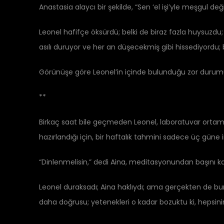
Anastasia alaycı bir şekilde, “Sen ‘el işi’yle meşgul değ
Leonel hafifçe öksürdü; belki de biraz fazla huysuzdu; 
asılı duruyor ve her an düşecekmiş gibi hissediyordu;
Görünüşe göre Leonel’in içinde bulunduğu zor durumu g
**
Birkaç saat bile geçmeden Leonel, laboratuvar ortamınd
hazırlandığı için, bir haftalık tahmini sadece üç g
“Dinlenmelisin,” dedi Aina, meditasyonundan başını ka
Leonel duraksadı; Aina haklıydı; ama gerçekten de bun
daha doğrusu; yetenekleri o kadar bozuktu ki, hepsin