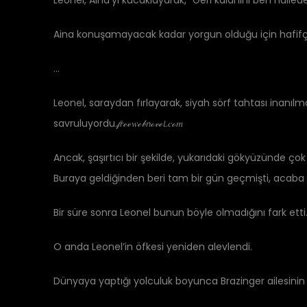
Leonel, Aina’yı kucaklayarak, “Geri kalanını ben halle
Aina konuşamayacak kadar yorgun olduğu için hafifçe 
…
Leonel, saraydan fırlayarak, siyah sörf tahtası inanılm
savruluyordu.𝒻𝘳ℯℯ𝑤ℯ𝒷𝘯ℴ𝓋ℯ𝘭.𝑐ℴ𝑚
Ancak, şaşırtıcı bir şekilde, yukarıdaki gökyüzünde çok
Buraya geldiğinden beri tam bir gün geçmişti, acaba 
Bir süre sonra Leonel bunun böyle olmadığını fark etti.
O anda Leonel’in öfkesi yeniden alevlendi.
Dünyaya yaptığı yolculuk boyunca Brazinger ailesinin