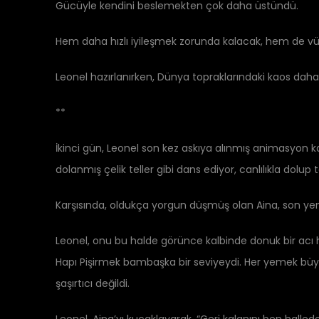
Gücüyle kendini beslemekten çok daha üstündü.
Hem daha hızlı iyileşmek zorunda kalacak, hem de vüc
Leonel hazırlanırken, Dünya topraklarındaki kaos daha
**
İkinci gün, Leonel son kez askıya alınmış animasyon kaps
dolanmış çelik teller gibi dans ediyor, canlılıkla dolup 
Karşısında, oldukça yorgun düşmüş olan Aina, son ye
Leonel, onu bu halde görünce kalbinde donuk bir acı 
Hapı Pişirmek bambaşka bir seviyeydi. Her yemek bü
şaşırtıcı değildi.