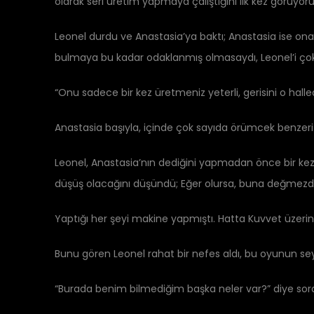
olarak seri üretim yapmaya çalıştığını ilk kez görüyor
Leonel durdu ve Anastasia’ya baktı; Anastasia ise on
bulmaya bu kadar odaklanmış olmasaydı, Leonel’i ço
“Onu sadece bir kez üretmeniz yeterli, gerisini o halle
Anastasia başıyla, içinde çok sayıda örümcek benzeri 
Leonel, Anastasia’nın dediğini yapmadan önce bir kez gö
düşüş olacağını düşündü; Eğer olursa, buna değmezdi; 
Yaptığı her şeyi makine yapmıştı. Hatta Kuvvet üzeri
Bunu gören Leonel rahat bir nefes aldı, bu oyunun seyr
“Burada benim bilmediğim başka neler var?” diye sor