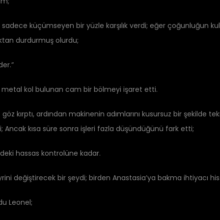
um;”
a sadece küçümseyen bir yüzle karşılık verdi; eğer çoğunluğun k
ktan durdurmuş olurdu;
der.”
metal kol bulunan cam bir bölmeyi işaret etti.
z kırptı, ardından makinenin adımlarını kusursuz bir şekilde tekrar
Ancak kısa süre sonra işleri fazla düşündüğünü fark etti;
ndeki hassas kontrolüne kadar.
ini değiştirecek bir şeydi; birden Anastasia’ya bakma ihtiyacı hiss
du Leonel;