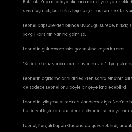
Bölümlü Küp’ün askıya alınmış animasyon yetenekleri
evrimleşmişti; bu, hızlı iyileşme için mükemmel bir y
Leonel, kapsüllerden birinde uyuduğu sürece, birkaç 
sevgili karısının yanına gelmişti.
Leonel’in gülümsemesini gören Aina kaşını kaldırdı.
“Sadece biraz yardımınıza ihtiyacım var,” diye gülüms
Leonel’in açıklamalarını dinledikten sonra Aina’nın di
de sadece Leonel onu böyle bir şeye ikna edebilirdi.
Leonel’in iyileşme sürecini hızlandırmak için Aina’nın
bu da yaklaşık bir güne denk geliyordu; sonra yemek 
Leonel, Parçalı Küpün Gücüne de güvenebilirdi, ancak