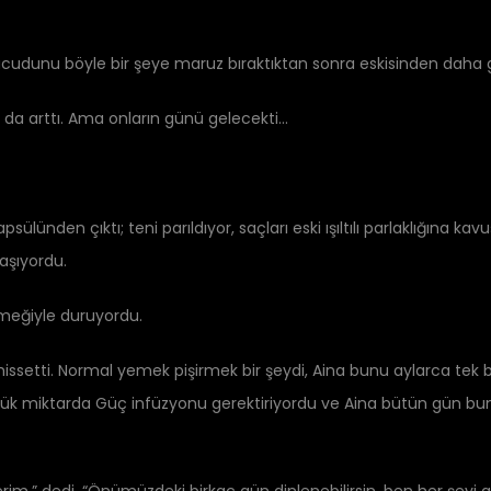
udunu böyle bir şeye maruz bıraktıktan sonra eskisinden daha gü
 da arttı. Ama onların günü gelecekti…
ülünden çıktı; teni parıldıyor, saçları eski ışıltılı parlaklığına ka
taşıyordu.
meğiyle duruyordu.
hissetti. Normal yemek pişirmek bir şeydi, Aina bunu aylarca tek
yük miktarda Güç infüzyonu gerektiriyordu ve Aina bütün gün bu