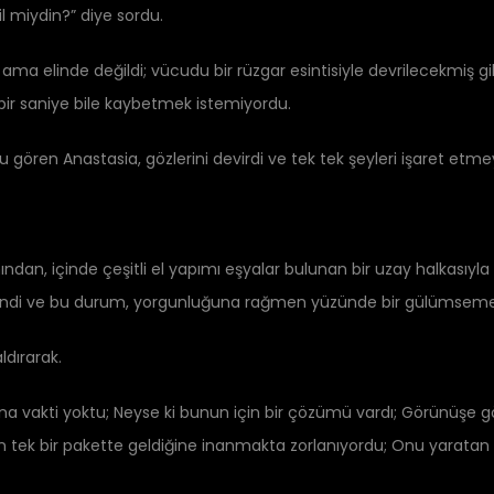
il miydin?” diye sordu.
ama elinde değildi; vücudu bir rüzgar esintisiyle devrilecekmiş gib
 bir saniye bile kaybetmek istemiyordu.
ören Anastasia, gözlerini devirdi ve tek tek şeyleri işaret etme
an, içinde çeşitli el yapımı eşyalar bulunan bir uzay halkasıyla 
üne indi ve bu durum, yorgunluğuna rağmen yüzünde bir gülümseme
ldırarak.
a vakti yoktu; Neyse ki bunun için bir çözümü vardı; Görünüşe gör
in tek bir pakette geldiğine inanmakta zorlanıyordu; Onu yaratan