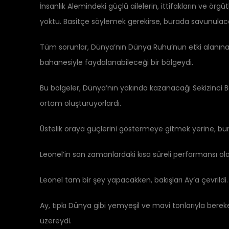
İnsanlık Alemindeki güçlü ailelerin, ittifakların ve ör
yoktu. Basitçe söylemek gerekirse, burada savunulaca
Tüm sorunlar, Dünya’nın Dünya Ruhu’nun etki alanına g
bahanesiyle faydalanabileceği bir bölgeydi.
Bu bölgeler, Dünya’nın yakında kazanacağı Sekizinci B
ortam oluşturuyorlardı.
Üstelik oraya güçlerini göstermeye gitmek yerine, bur
Leonel’in son zamanlardaki kısa süreli performansı ola
Leonel tam bir şey yapacakken, bakışları Ay’a çevrild
Ay, tıpkı Dünya gibi yemyeşil ve mavi tonlarıyla bere
üzereydi.