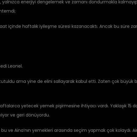
, yalnızca enerjiyi dengelemek ve zamanı dondurmakla kalmayıp, 
öntemdi;
saat içinde haftalık iyileşme süresi kazanacaktı. Ancak bu süre 
edi Leonel.
li tutuldu ama yine de elini sallayarak kabul etti. Zaten çok büyük
 haftalarca yetecek yemek pişirmesine ihtiyacı vardı. Yaklaşık 15
yiyor ve geri dönüyordu.
 bu ve Aina’nın yemekleri arasında seçim yapmak çok kolaydı. Ai