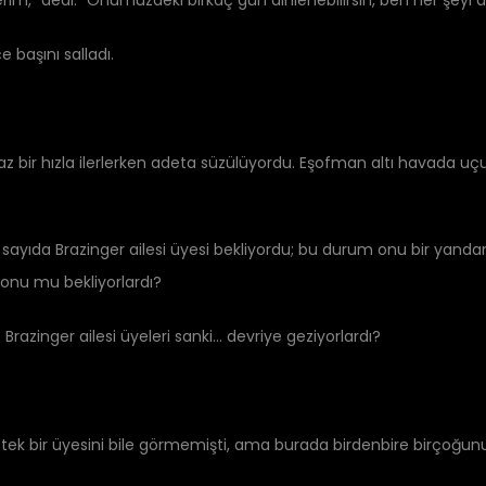
derim,” dedi. “Önümüzdeki birkaç gün dinlenebilirsin, ben her şeyi
başını salladı.
az bir hızla ilerlerken adeta süzülüyordu. Eşofman altı havada uçuş
 sayıda Brazinger ailesi üyesi bekliyordu; bu durum onu ​​bir yandan
onu mu bekliyorlardı?
 Brazinger ailesi üyeleri sanki… devriye geziyorlardı?
 tek bir üyesini bile görmemişti, ama burada birdenbire birçoğun