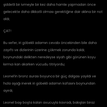
şiddetli bir ivmeyle bir kez daha hamle yapmadan önce
gelecekte daha dikkatli olması gerektiğine dair aklına bir not
aldı;
ÇAT!
Bu sefer, iri göbekli adamın cevabı öncekinden bile daha
zayıftı ve dizlerinin üzerine çökmek zorunda kaldı;
boynundaki delikten neredeyse siyah gibi görünen koyu
kırmızı kan akarken vücudu titriyordu;
Leonel’in bronz aurası boyunca bir güç dalgası yayıldı ve
hızla aşağı inerek iri göbekli adamın kafasını boynundan
ayırdı;
Leonel başı boşta kalan avucuyla kavradı, bakışları biraz