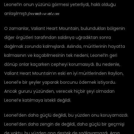
Leonel’in onun yüzünü görmesi yeterliydi, haklı olduğu
anlaşılmıştı.𝒇𝒓𝒆𝒆𝙬𝒆𝒃𝓷𝒐𝓿𝙚𝙡.𝒄𝓸𝒎
O zamanlar, Valiant Heart Mountain, bulundukları bölgenin
diğer örgütleri tarafından saldırıya uğradıktan sonra
dağılmak zorunda kalmışlardı. Aslında, müritlerinin hayatta
kalmasının ve kaçabilmesinin tek nedeni, Leonel’in geri
dönüp onlar kaçarken cepheyi korumasıydı. Bu nedenle,
Valiant Heart Mountain’ın eski en iyi müritlerinden Raylion,
Leonel’e bir şeyler yaparak borcunu ödemek istiyordu.
Ancak gururu yüzünden, verecek hiçbir şeyi olmadan
Leonel’e katılmaya istekli değildi.
Leonel’den daha güçlü değildi, bu yüzden onu koruyamazdı.
Leonel’den daha zengin de değildi, daha güçlü bir geçmişi
de yoktu, bu yüzden ona destek de sağlayamazdı. Ama