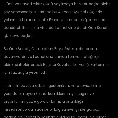
Gücü ve Hayati Yıldız Gücü yayılmaya başladı; başka hiçbir
şey yapmasa bile; sadece bu Altıncı Boyutsal Güçlerin
yakınında bulunmak bile Emna’yı ölümün eşiğinden geri
döndürebilirdi; ama yine de; Leonel yine de bir Güç Sanatı
çizmeye başladı;
Bu Güç Sanatı, Camelot’un Büyü Sisteminin tarzına
dayanıyordu ve Leonel onu anında formüle ettiği için
oldukça ilkeldi; ancak Beşinci Boyutsal bir varlığı kurtarmak
için fazlasıyla yeterliydi;
Leonel’in büyüsü etkisini gösterirken, neredeyse bilinci
yerinde olmayan Emna, kemiklerinin iyileştiğini ve
organlarının gözle görülür bir hızla onarıldığını
hissedebiliyordu; sadece birkaç saniye içinde görüşü
netleşti ve Leonel’in başında durduğunu gördü; ve birkaç