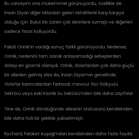
Bu varsayım ona mükemmel görünüyordu, özellikle de
İnsan Diyarı diğer ırklardan gelen tehditlerle karşı karşıya
olduğu için. Bulut Irkı zaten çok derinlere sızmıştı ve diğerleri
sadece fırsat kolluyordu.
Fakat Orinik’in vardığı sonuç farklı görünüyordu. Nedense,
Orinik, nedenini tam olarak anlayamadığı sebeplerden
dolayı en gizemli olanıydı. Orinik, Viola’lardan çok daha güçlü
bir aileden gelmiş olsa da, İnsan Diyarı’nın genelinde,
Viola’lar karıncalardan farksızdı; mevcut İtici Gökyüzü
Sektörü veya eski Kaotik Su Sektörü’nden bile daha zayıftılar.
Yine de, Orinik döndüğünde ailesinin statüsünü kendisinden
bile daha hızlı bir şekilde yükseltmişti.
Rychard, Felaket Kuşağı’ndan kendisinden daha fazla fayda