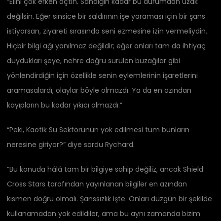
“Elini çok erken açtın. Sandığın kadar bu durumdan uzak
değilsin. Eğer sinsice bir saldırının işe yaraması için bir şans
istiyorsan, ziyareti sırasında seni ezmesine izin vermeliydin.
Hiçbir bilgi ağı yanılmaz değildir; eğer onları tam da ihtiyaç
duydukları şeye, nehre doğru sürülen buzağılar gibi
yönlendirdiğin için özellikle senin eylemlerinin işaretlerini
aramasalardı, olaylar böyle olmazdı. Ya da en azından
kayıpların bu kadar yıkıcı olmazdı.”
“Peki, Kaotik Su Sektörünün yok edilmesi tüm bunların
neresine giriyor?” diye sordu Rychard.
“Bu konuda hâlâ tam bir bilgiye sahip değiliz, ancak Shield
Cross Stars tarafından yayınlanan bilgiler en azından
kısmen doğru olmalı. Şanssızlık işte. Onları düzgün bir şekilde
kullanamadan yok edildiler, ama bu aynı zamanda bizim