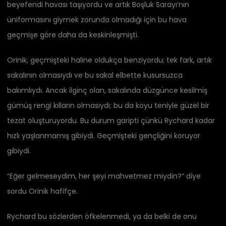
beyefendi havası taşıyordu ve artık Boşluk Sarayı’nın
üniformasını giymek zorunda olmadığı için bu hava
geçmişe göre daha da keskinleşmişti.
Orinik, geçmişteki haline oldukça benziyordu; tek fark, artık
sakalının olmasıydı ve bu sakal elbette kusursuzca
bakımlıydı. Ancak ilginç olan, sakalında düzgünce kesilmiş
gümüş rengi kılların olmasıydı; bu da koyu teniyle güzel bir
tezat oluşturuyordu. Bu durum garipti çünkü Rychard kadar
hızlı yaşlanmamış gibiydi. Geçmişteki gençliğini koruyor
gibiydi.
“Eğer gelmeseydim, her şeyi mahvetmez miydin?” diye
sordu Orinik hafifçe.
Rychard bu sözlerden öfkelenmedi, ya da belki de onu