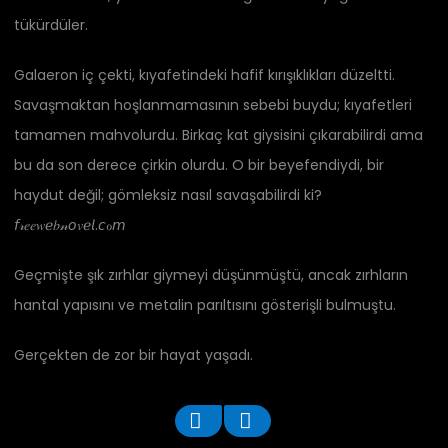
tükürdüler.
Galaeron iç çekti, kıyafetindeki hafif kırışıklıkları düzeltti.
Savaşmaktan hoşlanmamasının sebebi buydu; kıyafetleri
tamamen mahvolurdu. Birkaç kat giysisini çıkarabilirdi ama
bu da son derece çirkin olurdu. O bir beyefendiydi, bir
haydut değil; gömleksiz nasıl savaşabilirdi ki?
𝘧𝓇𝑒𝑒𝑤ℯ𝑏𝓃𝘰𝑣ℯ𝘭.𝘤ℴ𝘮
Geçmişte şık zırhlar giymeyi düşünmüştü, ancak zırhların
hantal yapısını ve metalin parıltısını gösterişli bulmuştu.
Gerçekten de zor bir hayat yaşadı.