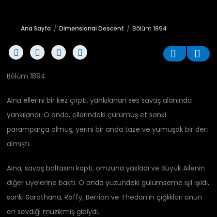
Ana Sayfa
Dimensional Descent
Bölüm 1894
Bölüm 1894
Aina ellerini bir kez çırptı, yankılanan ses savaş alanında
yankılandı. O anda, ellerindeki çürümüş et sanki
paramparça olmuş, yerini bir anda taze ve yumuşak bir deri
almıştı.
Aina, savaş baltasını kaptı, omzuna yasladı ve Büyük Ailenin
diğer üyelerine baktı. O anda yüzündeki gülümseme ışıl ışıldı,
sanki Sarathana, Raffy, Berrion ve Thedan’ın çığlıkları onun
en sevdiği müzikmiş gibiydi.