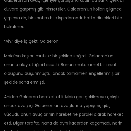
Galaeron’un avuç içleriyle çarpıştı. İki kadın da sanki çelik bir
duvara çarpmış gibi hissettiler. Galaeron’un kolları çılgınca
çırpınsa da, bir santim bile kıpırdamadı. Hatta dirsekleri bile
bükülmedi.
“Ah,” diye iç çekti Galaeron.
Maia’nın kaşları mutsuz bir şekilde seğirdi. Galaeron’un
onunla alay ettiğini hissetti. Bunun mükemmel bir fırsat
olduğunu düşünmüştü, ancak tamamen engellenmiş bir
şekilde sona ermişti.
Aniden Galaeron hareket etti. Maia geri çekilmeye çalıştı,
ancak avuç içi Galaeron’un avuçlarına yapışmış gibi,
vücudu onun avuçlarının hareketine paralel olarak hareket
etti. Diğer tarafta, Nana da aynı kaderden kaçamadı, narin