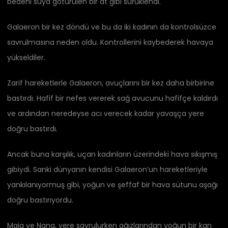
bedeni suya götürülen bir at gibi sürüklendi.
Galaeron bir kez döndü ve bu da iki kadının da kontrolsüzce
savrulmasına neden oldu. Kontrollerini kaybederek havaya
yükseldiler.
Zarif hareketlerle Galaeron, avuçlarını bir kez daha birbirine
bastırdı. Hafif bir nefes vererek sağ avucunu hafifçe kaldırdı
ve ardından neredeyse acı verecek kadar yavaşça yere
doğru bastırdı.
Ancak buna karşılık, uçan kadınların üzerindeki hava sıkışmış
gibiydi. Sanki dünyanın kendisi Galaeron’un hareketleriyle
yankılanıyormuş gibi, yoğun ve şeffaf bir hava sütunu aşağı
doğru bastırıyordu.
Maia ve Nana, yere savrulurken ağızlarından yoğun bir kan