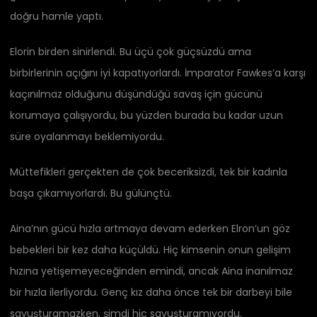
doğru hamle yaptı.
Elorin birden sinirlendi. Bu üçü çok güçsüzdü ama
birbirlerinin açığını iyi kapatıyorlardı. İmparator Fawkes’a karşı
kaçınılmaz olduğunu düşündüğü savaş için gücünü
korumaya çalışıyordu, bu yüzden burada bu kadar uzun
süre oyalanmayı beklemiyordu.
Müttefikleri gerçekten de çok beceriksizdi, tek bir kadınla
başa çıkamıyorlardı. Bu gülünçtü.
Aina’nın gücü hızla artmaya devam ederken Elron’un göz
bebekleri bir kez daha küçüldü. Hiç kimsenin onun gelişim
hızına yetişemeyeceğinden emindi, ancak Aina inanılmaz
bir hızla ilerliyordu. Genç kız daha önce tek bir darbeyi bile
savuşturamazken, şimdi hiç savuşturamıyordu.