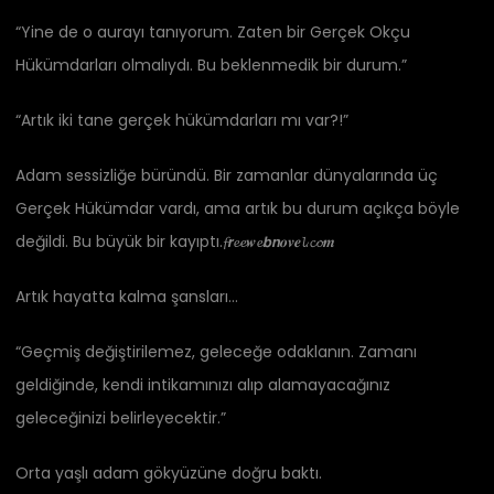
“Yine de o aurayı tanıyorum. Zaten bir Gerçek Okçu
Hükümdarları olmalıydı. Bu beklenmedik bir durum.”
“Artık iki tane gerçek hükümdarları mı var?!”
Adam sessizliğe büründü. Bir zamanlar dünyalarında üç
Gerçek Hükümdar vardı, ama artık bu durum açıkça böyle
değildi. Bu büyük bir kayıptı.𝓯𝙧𝓮𝓮𝒘𝓮𝙗𝙣𝒐𝒗𝒆𝓵.𝓬𝓸𝒎
Artık hayatta kalma şansları…
“Geçmiş değiştirilemez, geleceğe odaklanın. Zamanı
geldiğinde, kendi intikamınızı alıp alamayacağınız
geleceğinizi belirleyecektir.”
Orta yaşlı adam gökyüzüne doğru baktı.