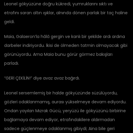
Leonel gökyüzüne doğru kükredi, yumruklarını sıktı ve
etrafını saran altın ışıklar, alnında dönen parlak bir taç haline
geldi.
Maia, Galaeron’la hâlâ gergin ve kanlı bir şekilde ardı ardına
darbeler indiriyordu. İkisi de ölmeden tatmin olmayacak gibi
görünüyordu. Ama Maia bunu görür görmez bakışları
parladı.
“GERİ ÇEKİLİN!” diye avaz avaz bağırdı.
Leonel sersemlemiş bir halde gökyüzünde süzülüyordu,
gözleri odaklanmamış, aurası yükselmeye devam ediyordu.
Ondan yayılan Mızrak Gücü, yeryüzü ile gökyüzünü birbirine
bağlamaya devam ediyor, etrafındakilere aldırmadan
sadece güçlenmeye odaklanmış gibiydi; Aina bile geri