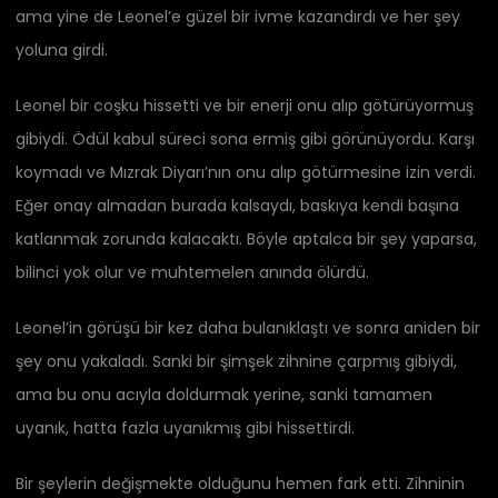
ama yine de Leonel’e güzel bir ivme kazandırdı ve her şey
yoluna girdi.
Leonel bir coşku hissetti ve bir enerji onu alıp götürüyormuş
gibiydi. Ödül kabul süreci sona ermiş gibi görünüyordu. Karşı
koymadı ve Mızrak Diyarı’nın onu alıp götürmesine izin verdi.
Eğer onay almadan burada kalsaydı, baskıya kendi başına
katlanmak zorunda kalacaktı. Böyle aptalca bir şey yaparsa,
bilinci yok olur ve muhtemelen anında ölürdü.
Leonel’in görüşü bir kez daha bulanıklaştı ve sonra aniden bir
şey onu yakaladı. Sanki bir şimşek zihnine çarpmış gibiydi,
ama bu onu acıyla doldurmak yerine, sanki tamamen
uyanık, hatta fazla uyanıkmış gibi hissettirdi.
Bir şeylerin değişmekte olduğunu hemen fark etti. Zihninin