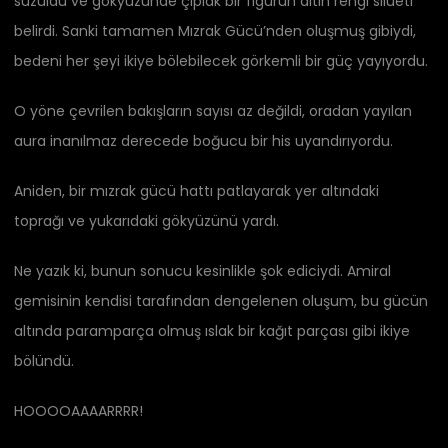
süzüldü ve gökyüzünde çıplak bir figürün altın rengi silueti
belirdi. Sanki tamamen Mızrak Gücü’nden oluşmuş gibiydi,
bedeni her şeyi ikiye bölebilecek görkemli bir güç yayıyordu.
O yöne çevrilen bakışların sayısı az değildi, oradan yayılan
aura inanılmaz derecede boğucu bir his uyandırıyordu.
Aniden, bir mızrak gücü hattı patlayarak yer altındaki
toprağı ve yukarıdaki gökyüzünü yardı.
Ne yazık ki, bunun sonucu kesinlikle şok ediciydi. Amiral
gemisinin kendisi tarafından dengelenen oluşum, bu gücün
altında paramparça olmuş ıslak bir kağıt parçası gibi ikiye
bölündü.
HOOOOAAAARRRR!