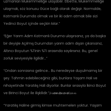
uzmanları Mükemmelliğe ulaşabilir. Elbette, Mükemmelliğe
ulaşmak, söz konusu Güce bağlı olarak değişir. Normalde,
Katmanlı Durumda olmak ve bir iki adım atmak bile sizi
Yedinci Boyut içinde seçkin kılar.”
“Eğer Yarım Adım Katmanlı Duruma ulaşırsanız, ya da başka
bir deyişle Açılmış Durumdan yarım adım dışarı çıkarsanız,
Altıncı Boyutun %1’inin %1’i arasında sayılırsınız. Bu, genel
zorluk seviyesiyle ilgilidir…”
“Ondan sonrasına gelince… Bu neredeyse duyulmamış bir
şey. Tahmin edebileceğiniz gibi, bunlara Yaşam Hali ve
nihayetinde Yaratılış Hali diyorlar. Bunlar sırasıyla İkinci Boyut
ve Birinci Boyut ile ilişkilidir.”𝓯𝓻𝓮𝙚𝙬𝓮𝙗𝒏𝙤𝒗𝙚𝙡.𝒄𝒐𝓶
“Yaratılış Haline girmiş kimse muhtemelen yoktur. Yaşam