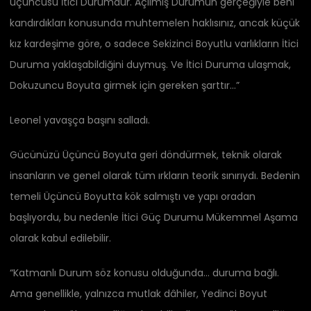
üçüncüsü İtici Durumdur. Açılmış Durumun gerçeğiyle beni
kandırdıkları konusunda muhtemelen haklısınız, ancak küçük
kız kardeşime göre, o sadece Sekizinci Boyutlu varlıkların İtici
Duruma yaklaşabildiğini duymuş. Ve İtici Duruma ulaşmak,
Dokuzuncu Boyuta girmek için gereken şarttır…”
Leonel yavaşça başını salladı.
Gücünüzü Üçüncü Boyuta geri döndürmek, teknik olarak
insanların ve genel olarak tüm ırkların teorik sınırıydı. Bedenin
temeli Üçüncü Boyutta kök salmıştı ve yapı oradan
başlıyordu, bu nedenle İtici Güç Durumu Mükemmel Aşama
olarak kabul edilebilir.
“Katmanlı Durum söz konusu olduğunda… duruma bağlı.
Ama genellikle, yalnızca mutlak dâhiler, Yedinci Boyut