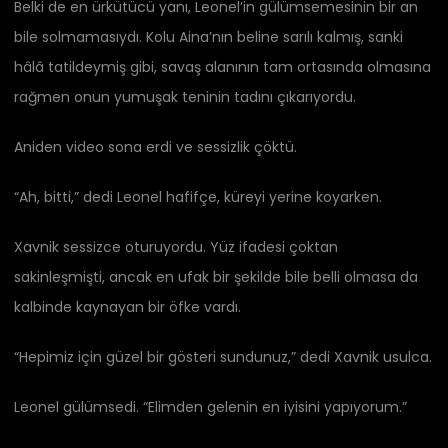
Belki de en ürkütücü yanı, Leonel’in gülümsemesinin bir an
bile solmamasıydı. Kolu Aina’nın beline sarılı kalmış, sanki
hâlâ tatildeymiş gibi, savaş alanının tam ortasında olmasına
rağmen onun yumuşak teninin tadını çıkarıyordu.
Aniden video sona erdi ve sessizlik çöktü.
“Ah, bitti,” dedi Leonel hafifçe, küreyi yerine koyarken.
Xavnik sessizce oturuyordu. Yüz ifadesi çoktan
sakinleşmişti, ancak en ufak bir şekilde bile belli olmasa da
kalbinde kaynayan bir öfke vardı.
“Hepimiz için güzel bir gösteri sundunuz,” dedi Xavnik usulca.
Leonel gülümsedi. “Elimden gelenin en iyisini yapıyorum.”