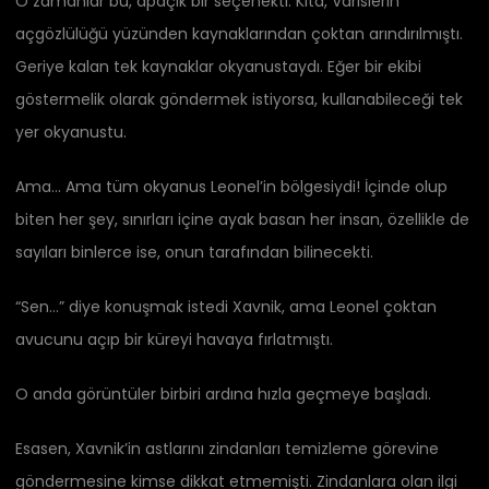
O zamanlar bu, apaçık bir seçenekti. Kıta, Varislerin
açgözlülüğü yüzünden kaynaklarından çoktan arındırılmıştı.
Geriye kalan tek kaynaklar okyanustaydı. Eğer bir ekibi
göstermelik olarak göndermek istiyorsa, kullanabileceği tek
yer okyanustu.
Ama… Ama tüm okyanus Leonel’in bölgesiydi! İçinde olup
biten her şey, sınırları içine ayak basan her insan, özellikle de
sayıları binlerce ise, onun tarafından bilinecekti.
“Sen…” diye konuşmak istedi Xavnik, ama Leonel çoktan
avucunu açıp bir küreyi havaya fırlatmıştı.
O anda görüntüler birbiri ardına hızla geçmeye başladı.
Esasen, Xavnik’in astlarını zindanları temizleme görevine
göndermesine kimse dikkat etmemişti. Zindanlara olan ilgi