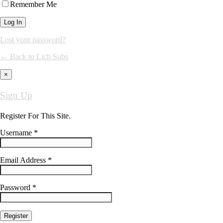
Remember Me
Lost your password?
← Back to Lich Subs
×
Sign Up
Register For This Site.
Username *
Email Address *
Password *