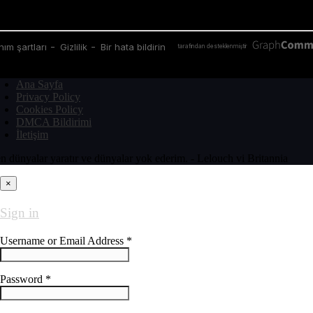
Ana Sayfa
Privacy Policy
Cookies Policy
DMCA Bildirimi
İletişim
n dünyalar yaratır ve dünyalar yok ederim. - Lelouch vi Britannia
×
Sign in
Username or Email Address *
Password *