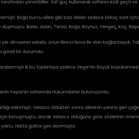
 tarafından yönetildiler. Saf güç kullanarak saflarını ezdi geçti ve
emişti. Boğa burcu ailesi gibi bazı aileler sadece birkaç saat için
 düşmüştü. İkizler, Aslan, Terazi, Boğa, Boynuz, Yengeç, Koç, Başak
da yer almasının sebebi, onun Birinci Nova ile olan bağlantısıydı. T
a göreli bir durumdu.
ır yaralanmıştı ki bu toplantıya sadece Vega’nın büyük büyükannesi
ı ailenin hepsinin saflarında Hükümdarlar bulunuyordu.
lığı edinmişti. Velasco öldükten sonra ailesinin yanına geri çağ
 için konuşmuştu, ancak Velasco öldüğüne göre, sözlerinin önemi 
yoktu. Hatta gizlice geri dönmüştü.