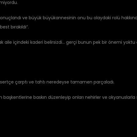
miyordu.
onuçlandı ve büyük büyükannesinin onu bu olaydaki rolü hakkın
st bırakıldı”.
cak aile içindeki kaderi belirsizdi… gerçi bunun pek bir önemi yoktu
 sertçe çarptı ve tahtı neredeyse tamamen parçaladı.
aşkentlerine baskın düzenleyip onları nehirler ve okyanuslarla s