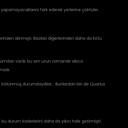
y yapamayacaklarını fark ederek yerlerine çöktüler.
rinden alınmıştı. Bazıları diğerlerinden daha da kötü
Hükümdarı vardı; bu sırrı uzun zamandır sıkıca
madı.
kiye bölünmüş durumdaydılar… Bunlardan biri de Quarius
bu durum kaderlerini daha da yıkıcı hale getirmişti.