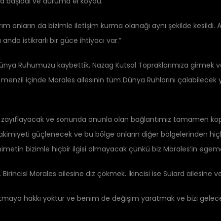
a başladı ve duruma el koydu.
rım onların da bizimle iletişim kurma olanağı aynı şekilde kesildi. 
nda istikrarlı bir güce ihtiyacı var.”
ünya Ruhumuzu kaybettik, Nazag Kutsal Topraklarımıza girmek ve o
bir menzil içinde Morales ailesinin tüm Dünya Ruhlarını çalabile
aş zayıflayacak ve sonunda onunla olan bağlantımız tamamen kop
akimiyeti güçlenecek ve bu bölge onların diğer bölgelerinden hiçbi
imetin bizimle hiçbir ilgisi olmayacak çünkü biz Morales’in egemen
ncisi Morales ailesine diz çökmek. İkincisi ise Suiard ailesine v
tmaya hakkı yoktur ve benim de değişim yaratmak ve bizi geleceğe 