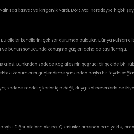
lnızca kasvet ve kırılganlık vardı. Dört Ata, neredeyse hiçbir şe
Bu aileler kendilerini çok zor durumda buldular, Dünya Ruhları elle
ktu ve bunun sonucunda konuşma güçleri daha da zayıflamıştı.
rnus ailesi. Bunlardan sadece Koç ailesinin şaşırtıcı bir şekilde bir 
ekteki konumlarını güçlendirme şansından başka bir fayda sağla
yaydı; sadece maddi çıkarlar için değil, duygusal nedenlerle de i
oştu. Diğer ailelerin aksine, Quariuslar arasında hain yoktu, ama 