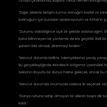
Ortaya çıktıklarında, Başlord Tarius hemen konuşmay
“Diğer ailelerle iletişim kurma olanağım kesildi ve sanı
korktuğum için buradan ayrılamıyorum ve İttifak’ın şu a
“Durumu olabildiğince açık bir şekilde anlatacağım. D
bana bilinmeyen bir yöntemle de ele geçirildi. Belli 
şansım bile olmadı, direnmeyi bırakın.”
“Mevcut durumla birlikte, takımyıldızımız yavaş yav
Bu gerçekleştiğinde, Morales’in bölgemiz üzerindeki h
Sekizinci Boyutlu bir dünya haline gelecek, ancak bu n
“Mevcut durumda önümüzde sadece iki seçenek var. Biri
“Dünya ruhuna sahip olmayan bir ailenin başını dik tu
kaldı.”