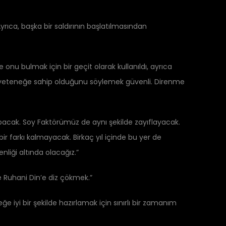
Ayrıca, başka bir saldırının başlatılmasından
nu bulmak için bir geçit olarak kullanıldı, ayrıca
cek yeteneğe sahip olduğunu söylemek güvenli. Direnme
acak. Soy Faktörümüz de aynı şekilde zayıflayacak.
r farkı kalmayacak. Birkaç yıl içinde bu yer de
liği altında olacağız.”
e Ruhani Din’e diz çökmek.”
iyi bir şekilde hazırlamak için sınırlı bir zamanım