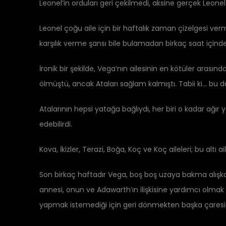
Leonel’in orduları geri çekilmedi, aksine gerçek Leonel
Leonel çoğu aile için bir haftalık zaman çizelgesi verm
karşılık verme şansı bile bulamadan birkaç saat içinde
İronik bir şekilde, Vega’nın ailesinin en kötüler arasın
ölmüştü, ancak Ataları sağlam kalmıştı. Tabii ki… bu d
Atalarının hepsi yatağa bağlıydı, her biri o kadar ağ
edebilirdi.
Kova, İkizler, Terazi, Boğa, Koç ve Koç aileleri; bu alt
Son birkaç haftadır Vega, boş boş uzaya bakma alışkan
annesi, onun ve Adawarth’ın ilişkisine yardımcı olmak
yapmak istemediği için geri dönmekten başka çaresi 