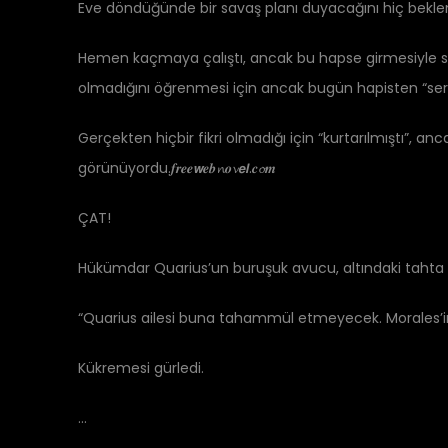
Eve döndüğünde bir savaş planı duyacağını hiç bekle
Hemen kaçmaya çalıştı, ancak bu hapse girmesiyle s
olmadığını öğrenmesi için ancak bugün hapisten “serbe
Gerçekten hiçbir fikri olmadığı için “kurtarılmıştı”, an
görünüyordu.𝒇𝒓𝒆𝒆𝙬𝒆𝒃𝓷𝒐𝓿𝙚𝙡.𝒄𝓸𝒎
ÇAT!
Hükümdar Quarius’un buruşuk avucu, altındaki tahta
“Quarius ailesi buna tahammül etmeyecek. Morales’in b
Kükremesi gürledi.
…