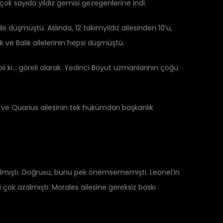
 çok sayıda yıldız gemisi gezegenlerine indi.
de düşmüştü. Aslında, 12 takımyıldız ailesinden 10’u,
 ve Balık ailelerinin hepsi düşmüştü.
abii ki… göreli olarak. Yedinci Boyut uzmanlarının çoğu
 ve Quarius ailesinin tek hükümdarı başkanlık
rılmıştı. Doğrusu, bunu pek önemsememişti. Leonel’in
çok azalmıştı. Morales ailesine gereksiz baskı