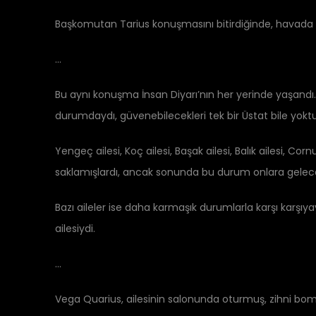
Başkomutan Tarius konuşmasını bitirdiğinde, havada ya
…
Bu aynı konuşma İnsan Diyarı’nın her yerinde yaşandı. 
durumdaydı, güvenebilecekleri tek bir Üstat bile yo
Yengeç ailesi, Koç ailesi, Başak ailesi, Balık ailesi, Co
saklamışlardı, ancak sonunda bu durum onlara gelec
Bazı aileler ise daha karmaşık durumlarla karşı karşı
ailesiydi.
…
Vega Quarius, ailesinin salonunda oturmuş, zihni bomb