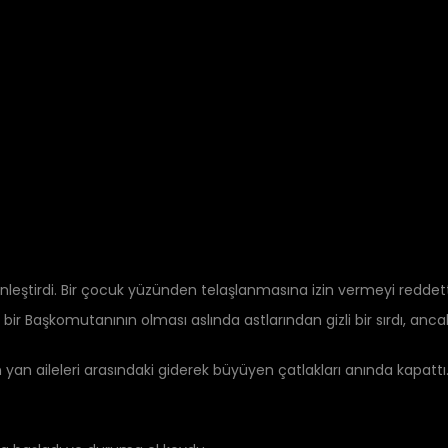
leştirdi. Bir çocuk yüzünden telaşlanmasına izin vermeyi reddetti. B
âlâ bir Başkomutanının olması aslında astlarından gizli bir sırdı, an
arın yan aileleri arasındaki giderek büyüyen çatlakları anında ka