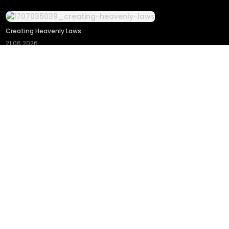
Creating Heavenly Laws
21.06.2026
Prodigiously Amazing Weaponsmith
27.01.2026
The Desolate Era
05.02.2026
Top Tier Providence, Secretly Cultivate for a Thousand Years
08.04.2026
Tags: