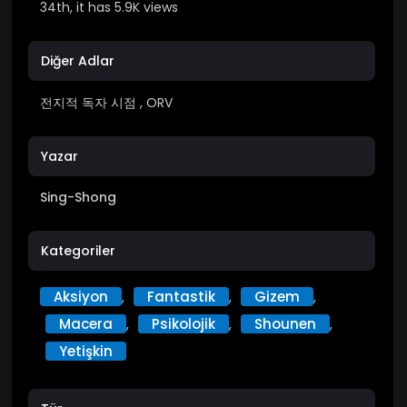
34th, it has 5.9K views
Diğer Adlar
전지적 독자 시점 , ORV
Yazar
Sing-Shong
Kategoriler
Aksiyon
Fantastik
Gizem
,
,
,
Macera
Psikolojik
Shounen
,
,
,
Yetişkin