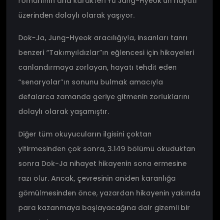
romanının ana karakteri Yu Jung-Hyeok’un hayatı
üzerinden dolaylı olarak yaşıyor.
Dok-Ja, Jung-Hyeok aracılığıyla, insanları tanrı
benzeri “Takımyıldızlar”ın eğlencesi için hikayeleri
canlandırmaya zorlayan, hayatı tehdit eden
“senaryolar”ın sonunu bulmak amacıyla
defalarca zamanda geriye gitmenin zorluklarını
dolaylı olarak yaşamıştır.
Diğer tüm okuyucuların ilgisini çoktan
yitirmesinden çok sonra, 3.149 bölümü okuduktan
sonra Dok-Ja nihayet hikayenin sona ermesine
razı olur. Ancak, çevresinin aniden karanlığa
gömülmesinden önce, yazardan hikayenin yakında
para kazanmaya başlayacağına dair gizemli bir