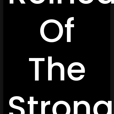
Of
The
Strong