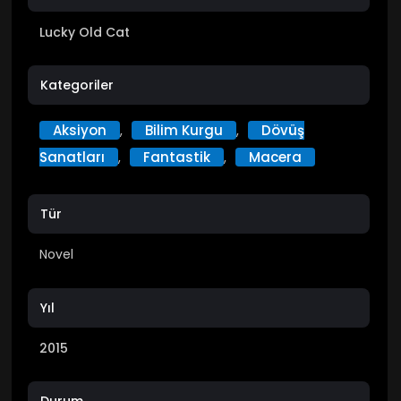
Lucky Old Cat
Kategoriler
Aksiyon
Bilim Kurgu
Dövüş
,
,
Sanatları
Fantastik
Macera
,
,
Tür
Novel
Yıl
2015